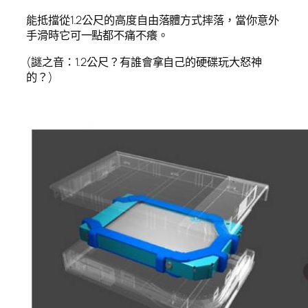
能抵擋從1.2公尺的高度自由落體方式摔落，當你意外
手滑時它可一點都不痛不癢。
(謎之音：1.2公尺？有誰會拿自己的硬碟玩大怒神
的？)