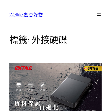
跳
至
Wellife 創意好物
主
要
內
容
標籤:
外接硬碟