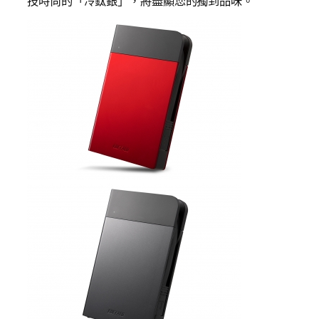
技時尙的「冷鈦銀」，將盡顯您的獨到品味。