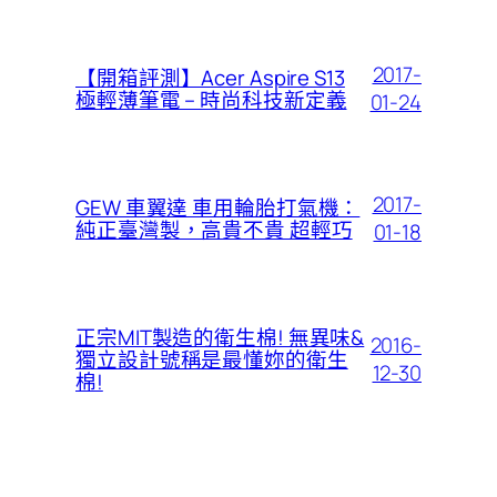
2017-
【開箱評測】Acer Aspire S13
極輕薄筆電 – 時尚科技新定義
01-24
2017-
GEW 車翼達 車用輪胎打氣機：
純正臺灣製，高貴不貴 超輕巧
01-18
正宗MIT製造的衛生棉! 無異味&
2016-
獨立設計號稱是最懂妳的衛生
12-30
棉!