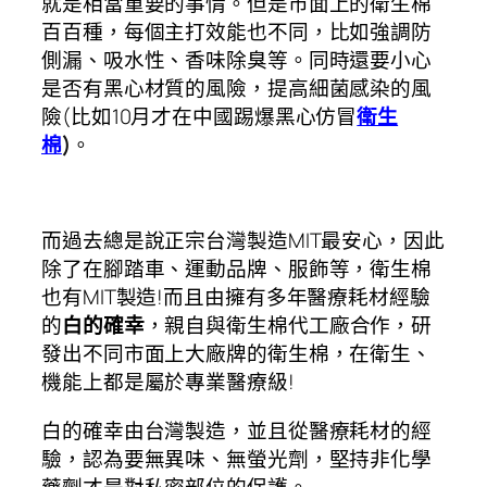
就是相當重要的事情。但是市面上的衛生棉
百百種，每個主打效能也不同，比如強調防
側漏、吸水性、香味除臭等。同時還要小心
是否有黑心材質的風險，提高細菌感染的風
險(比如10月才在中國踢爆黑心仿冒
衛生
棉
)
。
而過去總是說正宗台灣製造MIT最安心，因此
除了在腳踏車、運動品牌、服飾等，衛生棉
也有MIT製造!而且由擁有多年醫療耗材經驗
的
白的確幸
，親自與衛生棉代工廠合作，研
發出不同市面上大廠牌的衛生棉，在衛生、
機能上都是屬於專業醫療級!
白的確幸由台灣製造，並且從醫療耗材的經
驗，認為要無異味、無螢光劑，堅持非化學
藥劑才是對私密部位的保護。