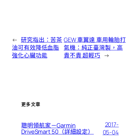
←
研究指出：苦茶
GEW 車翼達 車用輪胎打
油可有效降低血脂
氣機：純正臺灣製，高
強化心臟功能
貴不貴 超輕巧
→
更多文章
2017-
聰明領航家－Garmin
DriveSmart 50（詳細設定）
05-04