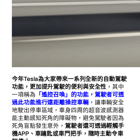
今年Tesla為大家帶來一系列全新的自動駕駛
功能，更加提升駕駛的便利與安全性
，其中
一項稱為
「遙控召喚」的功能，駕駛者可透
過此功能進行遠距離操控車輛
，讓車輛安全
地駛出停車區域，車身四周的超音波感測器
能主動感知死角的障礙物，避免駕駛者因為
死角盲點發生意外，
駕駛者還可透過輕觸手
機APP、車鑰匙或車門把手，隨時主動令車