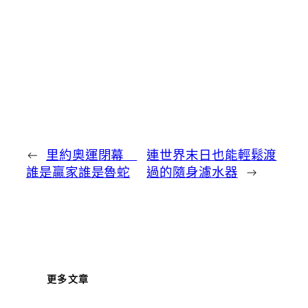
←
里約奧運閉幕
連世界末日也能輕鬆渡
誰是贏家誰是魯蛇
過的隨身濾水器
→
更多文章