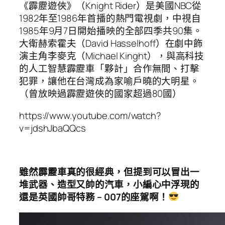
《霹靂遊俠》（Knight Rider）是美國NBC從
1982年至1986年首播的熱門電視劇，中視自
1985年9月7日開始播映的全部四季共90­集。
大衛赫索霍夫（David Hasselhoff）在劇中飾
演主角李麥克（Michael Kinght），與高科技
的人工智慧霹靂車「夥計」合作無間、打擊
犯罪，讓他在台灣成­為家喻戶曉的大明星。
（曾放映過霹靂遊俠的國家超過80國）
https://www.youtube.com/watch?
v=jdshJbaQQcs
雖然霹靂車真的很經典，但提到可以冒出一
堆武器、造型又帥的汽車，小編心中浮現的
還是英國帥哥特務 – 007的座駕啊！