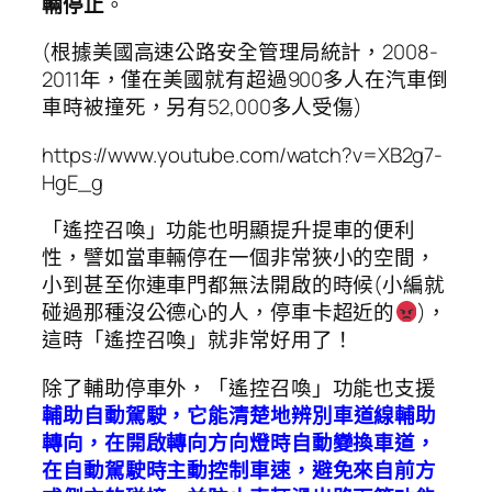
輛停止
。
(根據美國高速公路安全管理局統計，2008-
2011年，僅在美國就有超過900多人在汽車倒
車時被撞死，另有52,000多人受傷)
https://www.youtube.com/watch?v=XB2g7-
HgE_g
「遙控召喚」功能也明顯提升提車的便利
性，譬如當車輛停在一個非常狹小的空間，
小到甚至你連車門都無法開啟的時候(小編就
碰過那種沒公德心的人，停車卡超近的
)，
這時「遙控召喚」就非常好用了！
除了輔助停車外，「遙控召喚」功能也支援
輔助自動駕駛
，它能清楚地辨別車道線輔助
轉向，在開啟轉向方向燈時自動變換車道，
在自動駕駛時主動控制車速，避免來自前方