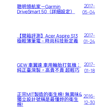
2017-
聰明領航家－Garmin
DriveSmart 50（詳細設定）
05-04
2017-
【開箱評測】Acer Aspire S13
極輕薄筆電 – 時尚科技新定義
01-24
2017-
GEW 車翼達 車用輪胎打氣機：
純正臺灣製，高貴不貴 超輕巧
01-18
正宗MIT製造的衛生棉! 無異味&
2016-
獨立設計號稱是最懂妳的衛生
12-30
棉!