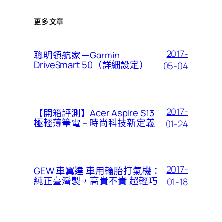
更多文章
2017-
聰明領航家－Garmin
DriveSmart 50（詳細設定）
05-04
2017-
【開箱評測】Acer Aspire S13
極輕薄筆電 – 時尚科技新定義
01-24
2017-
GEW 車翼達 車用輪胎打氣機：
純正臺灣製，高貴不貴 超輕巧
01-18