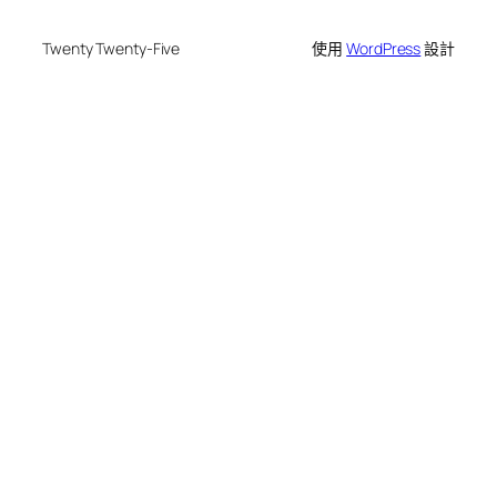
Twenty Twenty-Five
使用
WordPress
設計