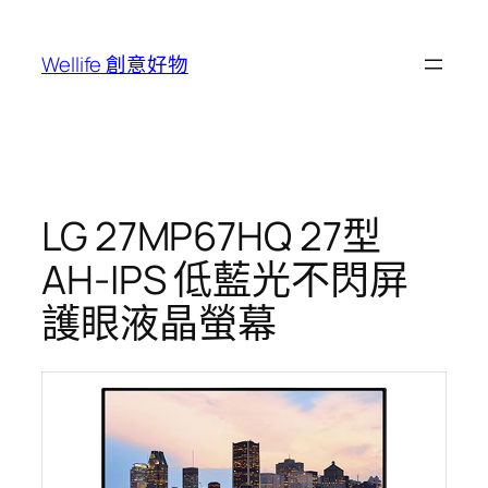
跳
至
Wellife 創意好物
主
要
內
容
LG 27MP67HQ 27型
AH-IPS 低藍光不閃屏
護眼液晶螢幕