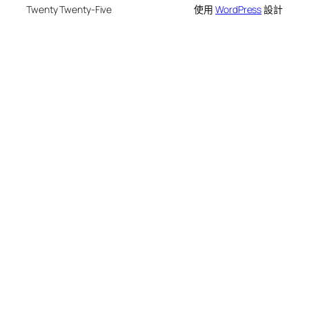
Twenty Twenty-Five
使用
WordPress
設計