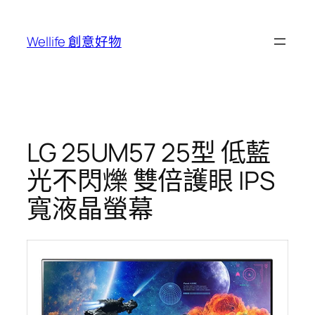
跳
至
Wellife 創意好物
主
要
內
容
LG 25UM57 25型 低藍
光不閃爍 雙倍護眼 IPS
寬液晶螢幕