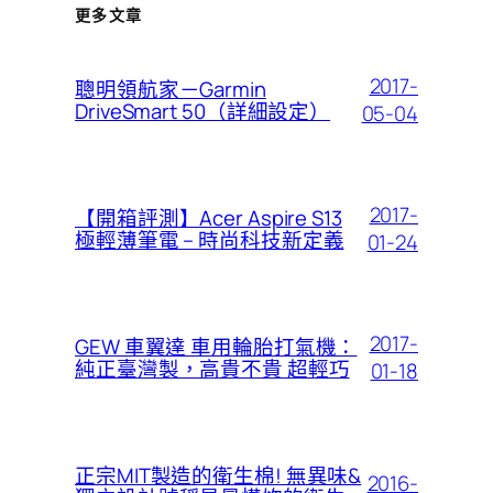
更多文章
2017-
聰明領航家－Garmin
DriveSmart 50（詳細設定）
05-04
2017-
【開箱評測】Acer Aspire S13
極輕薄筆電 – 時尚科技新定義
01-24
2017-
GEW 車翼達 車用輪胎打氣機：
純正臺灣製，高貴不貴 超輕巧
01-18
正宗MIT製造的衛生棉! 無異味&
2016-