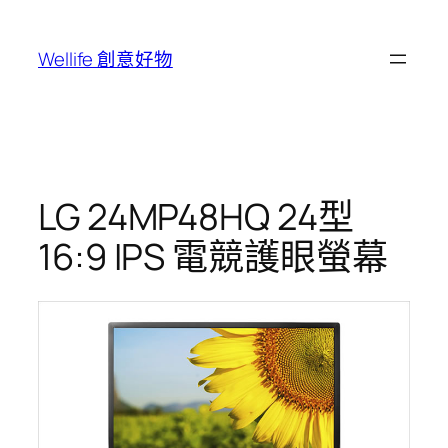
跳
至
Wellife 創意好物
主
要
內
容
LG 24MP48HQ 24型
16:9 IPS 電競護眼螢幕