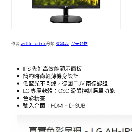
作者:
wellife_admin
分類:
3C產品
, 
品玩好物
IPS 先進高效能顯示面板
簡約時尚輕薄機身設計
低藍光不閃爍，德國 TUV 南德認證
LG 專屬軟體：OSC 滑鼠控制選單功能
色彩精靈
輸入介面：HDMI、D-SUB