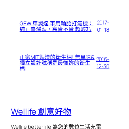
2017-
GEW 車翼達 車用輪胎打氣機：
純正臺灣製，高貴不貴 超輕巧
01-18
正宗MIT製造的衛生棉! 無異味&
2016-
獨立設計號稱是最懂妳的衛生
12-30
棉!
Wellife 創意好物
Wellife better life 為您的數位生活充電