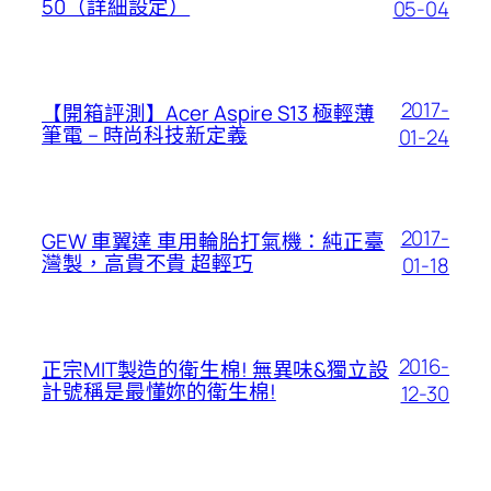
50（詳細設定）
05-04
2017-
【開箱評測】Acer Aspire S13 極輕薄
筆電 – 時尚科技新定義
01-24
2017-
GEW 車翼達 車用輪胎打氣機：純正臺
灣製，高貴不貴 超輕巧
01-18
2016-
正宗MIT製造的衛生棉! 無異味&獨立設
計號稱是最懂妳的衛生棉!
12-30