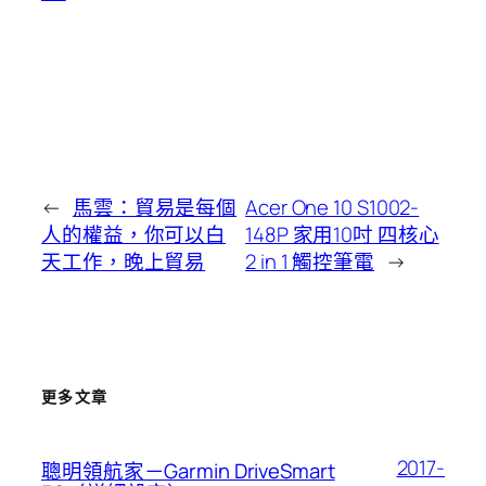
←
馬雲：貿易是每個
Acer One 10 S1002-
人的權益，你可以白
148P 家用10吋 四核心
天工作，晚上貿易
2 in 1 觸控筆電
→
更多文章
2017-
聰明領航家－Garmin DriveSmart