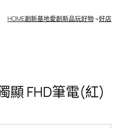
HOME
創新基地
愛創新
品玩好物
好店
 2G獨顯 FHD筆電(紅)