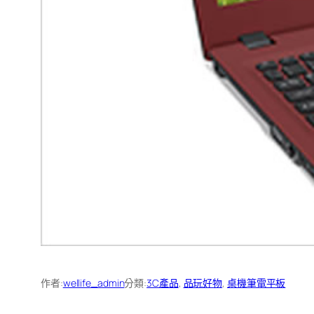
作者:
wellife_admin
分類:
3C產品
, 
品玩好物
, 
桌機筆電平板