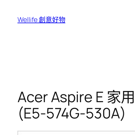
跳
至
Wellife 創意好物
主
要
內
容
Acer Aspire E 
(E5-574G-530A)