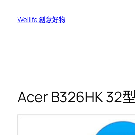
跳
至
Wellife 創意好物
主
要
內
容
Acer B326HK