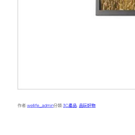
作者:
wellife_admin
分類:
3C產品
, 
品玩好物