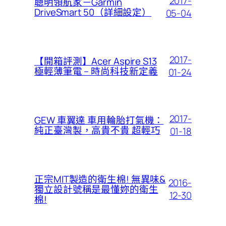
2017-
聰明領航家－Garmin
DriveSmart 50（詳細設定）
05-04
2017-
【開箱評測】Acer Aspire S13
極輕薄筆電 – 時尚科技新定義
01-24
2017-
GEW 車翼達 車用輪胎打氣機：
純正臺灣製，高貴不貴 超輕巧
01-18
正宗MIT製造的衛生棉! 無異味&
2016-
獨立設計號稱是最懂妳的衛生
12-30
棉!