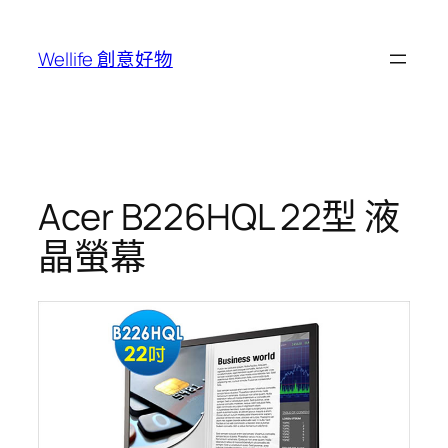
跳
至
Wellife 創意好物
主
要
內
容
Acer B226HQL 22型 液
晶螢幕