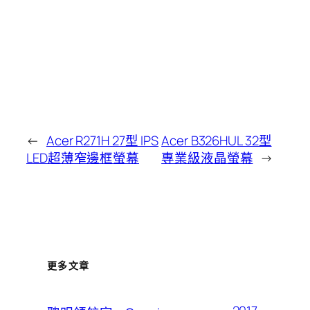
←
Acer R271H 27型 IPS
Acer B326HUL 32型
LED超薄窄邊框螢幕
專業級液晶螢幕
→
更多文章