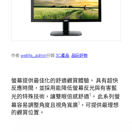
作者:
wellife_admin
分類:
3C產品
, 
品玩好物
螢幕提供最佳化的舒適觀賞體驗。 具有超快
反應時間，並採用能降低螢幕反光與有害藍
1
光的特殊技術，讓雙眼倍感舒適
。 此系列螢
1
幕容易調整角度且視角寬廣
，可提供最理想
的觀賞位置。