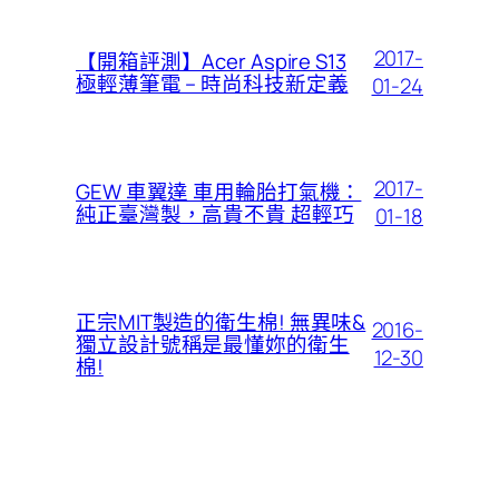
2017-
【開箱評測】Acer Aspire S13
極輕薄筆電 – 時尚科技新定義
01-24
2017-
GEW 車翼達 車用輪胎打氣機：
純正臺灣製，高貴不貴 超輕巧
01-18
正宗MIT製造的衛生棉! 無異味&
2016-
獨立設計號稱是最懂妳的衛生
12-30
棉!