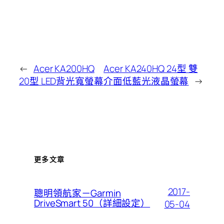
←
Acer KA200HQ
Acer KA240HQ 24型 雙
20型 LED背光寬螢幕
介面低藍光液晶螢幕
→
更多文章
2017-
聰明領航家－Garmin
DriveSmart 50（詳細設定）
05-04