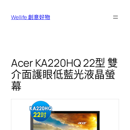
跳
至
Wellife 創意好物
主
要
內
容
Acer KA220HQ 22型 雙
介面護眼低藍光液晶螢
幕