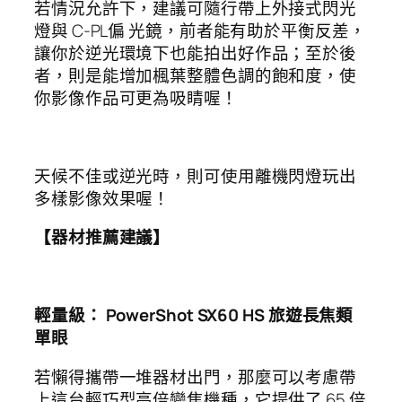
若情況允許下，建議可隨行帶上外接式閃光
燈與 C-PL偏 光鏡，前者能有助於平衡反差，
讓你於逆光環境下也能拍出好作品；至於後
者，則是能增加楓葉整體色調的飽和度，使
你影像作品可更為吸睛喔！
天候不佳或逆光時，則可使用離機閃燈玩出
多樣影像效果喔！
【器材推薦建議】
輕量級：
PowerShot SX60 HS
旅遊長焦類
單眼
若懶得攜帶一堆器材出門，那麼可以考慮帶
上這台輕巧型高倍變焦機種，它提供了 65 倍