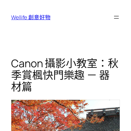
跳
至
Wellife 創意好物
主
要
內
容
Canon 攝影小教室：秋
季賞楓快門樂趣 － 器
材篇