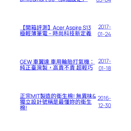
2017-
【開箱評測】Acer Aspire S13
極輕薄筆電 – 時尚科技新定義
01-24
2017-
GEW 車翼達 車用輪胎打氣機：
純正臺灣製，高貴不貴 超輕巧
01-18
正宗MIT製造的衛生棉! 無異味&
2016-
獨立設計號稱是最懂妳的衛生
12-30
棉!