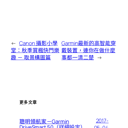
←
Canon 攝影小學
Garmin最新的高智能穿
堂：秋季賞楓快門樂
戴裝置，連你在做什麼
趣 － 取景構圖篇
事都一清二楚
→
更多文章
2017-
聰明領航家－Garmin
DriveSmart 50（詳細設定）
05-04