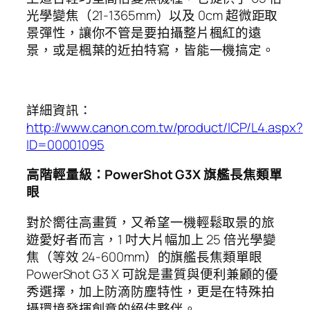
光學變焦（21-1365mm）以及 0cm 超微距取
景彈性，讓你不管是要拍攝整片楓紅的遠
景，或是楓葉的近拍特寫，皆能一機搞定。
詳細資訊：
http://www.canon.com.tw/product/ICP/L4.aspx?
ID=00001095
高階輕量級：
PowerShot G3X
旗艦長焦類單
眼
對於嚮往高畫質，又希望一機輕鬆取景的旅
遊愛好者而言，1 吋大片幅加上 25 倍光學變
焦（等效 24-600mm）的旗艦長焦類單眼
PowerShot G3 X 可說是畫質與便利兼顧的優
秀選擇，加上防滴防塵特性，更是在特殊拍
攝環境發揮創意的絕佳夥伴。