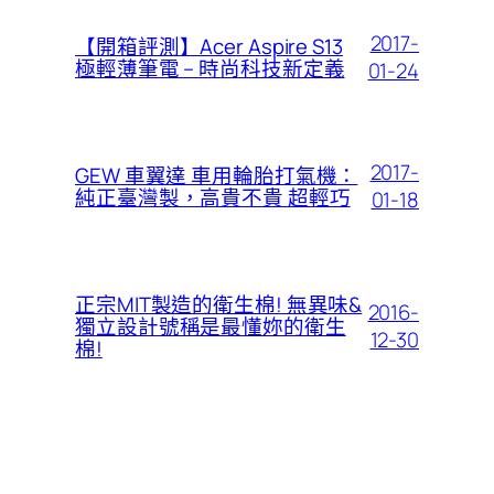
2017-
【開箱評測】Acer Aspire S13
極輕薄筆電 – 時尚科技新定義
01-24
2017-
GEW 車翼達 車用輪胎打氣機：
純正臺灣製，高貴不貴 超輕巧
01-18
正宗MIT製造的衛生棉! 無異味&
2016-
獨立設計號稱是最懂妳的衛生
12-30
棉!