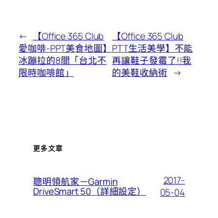
←
【Office 365 Club
【Office 365 Club
愛咖啡-PPT美食地圖】
PTT生活美學】不能
冰蹦拉的8間「台北不
再讓鞋子發霉了!!我
限時咖啡館」
的美鞋收納術
→
更多文章
2017-
聰明領航家－Garmin
DriveSmart 50（詳細設定）
05-04