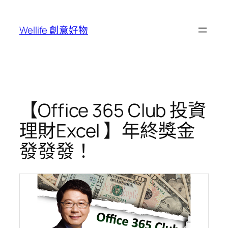
跳
至
Wellife 創意好物
主
要
內
容
【Office 365 Club 投資
理財Excel 】年終獎金
發發發！