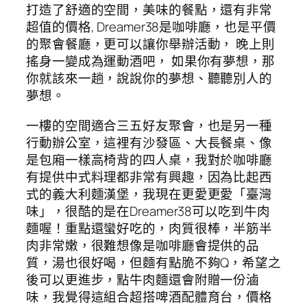
打造了舒適的空間，美味的餐點，還有非常
超值的價格, Dreamer38是咖啡廳，也是平價
的聚會餐廳，更可以讓你舉辦活動， 晚上則
搖身一變成為運動酒吧， 如果你有夢想，那
你就該來一趟，說說你的夢想、聽聽別人的
夢想。
一樓的空間適合三五好友聚會，也是另一種
行動辦公室，這裡有沙發區、大長餐桌、像
是包廂一樣高椅背的四人桌，我對於咖啡廳
有提供中式料理都非常有興趣，因為比起西
式的義大利麵漢堡，我現在更愛更愛「臺灣
味」，很酷的是在Dreamer38可以吃到牛肉
麵喔！重點還蠻好吃的，肉質很棒，半筋半
肉非常嫩，很難想像是咖啡廳會提供的品
質，湯也很好喝，但麵有點脆不夠Q，希望之
後可以更進步，點牛肉麵還會附贈一份滷
味，我覺得這組合超搭啤酒配體育台，價格