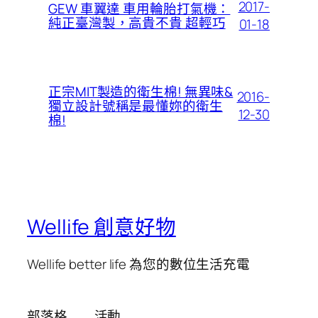
2017-
GEW 車翼達 車用輪胎打氣機：
純正臺灣製，高貴不貴 超輕巧
01-18
正宗MIT製造的衛生棉! 無異味&
2016-
獨立設計號稱是最懂妳的衛生
12-30
棉!
Wellife 創意好物
Wellife better life 為您的數位生活充電
部落格
活動