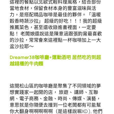
這裡的餐點以北歐式輕料理風格，結合部份
當地食材，保留食材本身的豐富滋味與活
力，是搭配精品咖啡是最佳的夥伴。「溫暖
穀香時蔬沙拉」 超級的好吃！！！我的超級
推薦菜色，甚至還收錄進書裡面，一定要
點！ 老闆娘還說這是陳意涵跟張鈞甯最喜歡
的沙拉，常常會來這裡點一杯咖啡加上一大
盆沙拉耶～
Dreamer38咖啡廳+運動酒吧 居然吃的到超
越錢櫃的牛肉麵
這間松山區的咖啡廳是聚集了不同領域的夢
想實踐家一起開的店， 旅遊、 講師、互聯
網、電子商務、金融、時尚、傳媒、演藝，
意思就是你隨便去撞到一位老闆都有可能幫
你大翻身啊啊啊啊啊（是這樣說嘛XD ), 他們