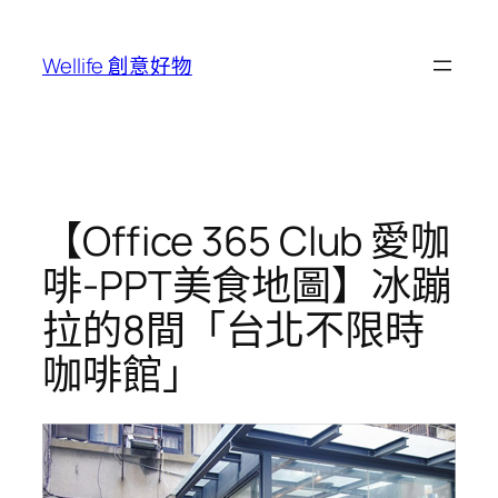
跳
至
Wellife 創意好物
主
要
內
容
【Office 365 Club 愛咖
啡-PPT美食地圖】冰蹦
拉的8間「台北不限時
咖啡館」