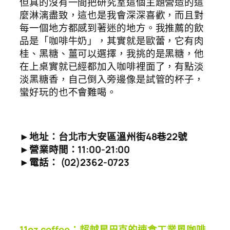
但真的沒有一間把研究室這個主題營造的這
麼淋漓盡致，這也是我會深深喜歡，而且對
每一個地方都感到著迷的地方。我推薦的飲
品是「咖啡牛奶」，其實就是歐蕾，它有肉
桂、黑糖、薑可以選擇，我挑的是黑糖，他
在上桌實就已經都加入咖啡裡面了，有點淡
淡黑糖香，自己倒入旁邊像是試管的杯子，
蠻好玩的也不會難喝。
►地址：台北市大安區溫州街48巷22號
►營業時間：11:00-21:00
►電話： (02)2362-0723
11oz coffee：超越星巴克的速食工業風咖啡