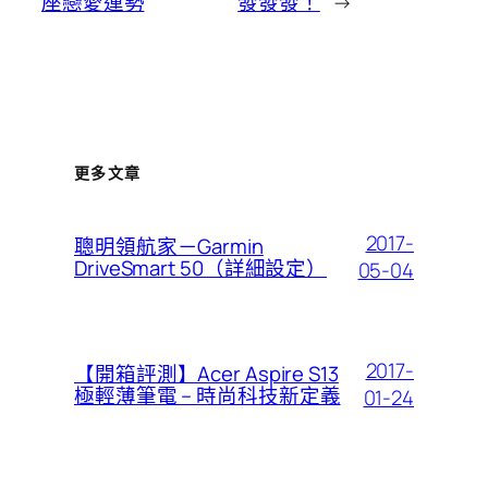
座戀愛運勢
發發發！
→
更多文章
2017-
聰明領航家－Garmin
DriveSmart 50（詳細設定）
05-04
2017-
【開箱評測】Acer Aspire S13
極輕薄筆電 – 時尚科技新定義
01-24