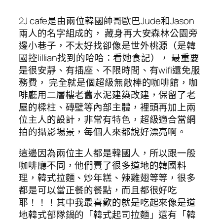
2J cafe是由兩位韓國帥哥歐巴Jude和Jason
兩人的名字組成的， 藏身再大安森林公園旁
邊小巷子，不太好找卻像是世外桃源（是韓
國控lillian找到的哈哈：看她食記）， 最重要
是很安靜、有插座、不限時間、有wifi還免服
務費， 完全就是個超級無敵棒的咖啡館，咖
啡廳用二層樓老舊水泥建築改建，保留了老
屋的樑柱、磚壁等內部主體，裡頭再加上兩
位主人的設計，非常有特色，超級適合當網
拍的攝影場景，每個人來都說好漂亮啊。
這邊因為兩位主人都是韓國人，所以跟一般
咖啡廳不同，他們賣了很多道地的韓國料
理，韓式拉麵、炒年糕、辣雞翅等等，很多
都是可以當正餐的餐點，而且都很好吃
耶！！！其中我最喜歡的就是吃起來像是道
地韓式部隊鍋的「韓式起司拉麵」還有「韓