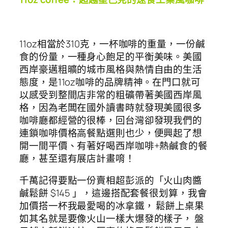
11oz相當於310克，一杯咖啡的重量，一份鹹
食的份量，一種身心飽足的平衡美味。美國
西岸豪邁粗曠的城市風格與熱情自由的生活
態度，是11oz咖啡的品牌精神。在門口就可
以感受到整間店非常的粗礦帶著美國西岸風
格，因為老闆在國外讀書時就發現美國很多
咖啡廳都經營的很棒，回台灣卻發現我們的
連鎖咖啡價格高餐點選則也少，便興起了想
開一間平價、有著好喝西岸咖啡+熱鹹食的餐
廳，甚至還有展店計畫唷！
千萬記得要點一份賣相超彭派的「火山肉醬
鹹鬆餅 $145 」，這邊搭配套餐很划算，我會
加價搭一杯我最愛喝的冰拿鐵， 鬆餅上桌果
如其名就是要像火山一樣大爆發的樣子， 盤