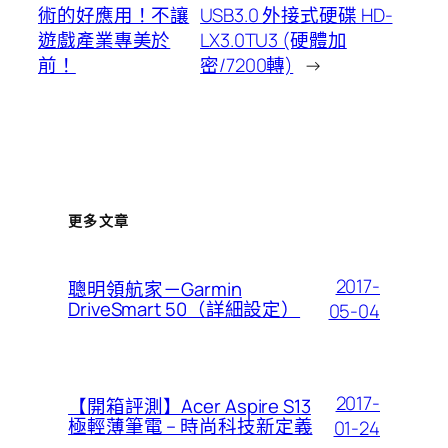
術的好應用！不讓
USB3.0 外接式硬碟 HD-
遊戲產業專美於
LX3.0TU3 (硬體加
前！
密/7200轉)
→
更多文章
2017-
聰明領航家－Garmin
DriveSmart 50（詳細設定）
05-04
2017-
【開箱評測】Acer Aspire S13
極輕薄筆電 – 時尚科技新定義
01-24