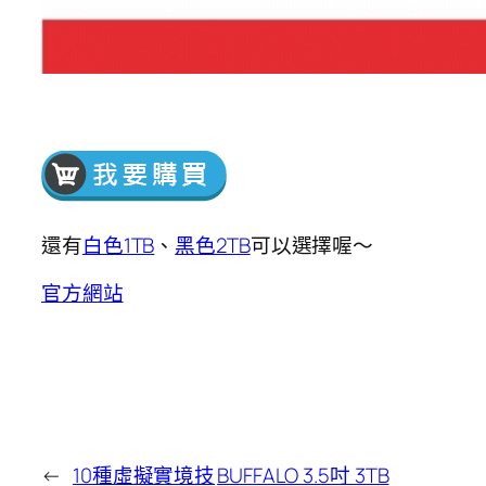
還有
白色1TB
、
黑色2TB
可以選擇喔～
官方網站
←
10種虛擬實境技
BUFFALO 3.5吋 3TB