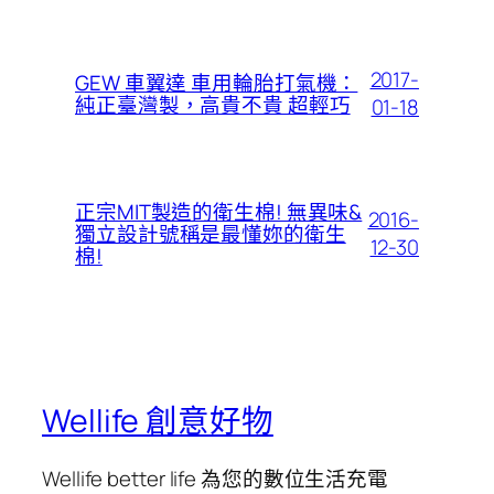
2017-
GEW 車翼達 車用輪胎打氣機：
純正臺灣製，高貴不貴 超輕巧
01-18
正宗MIT製造的衛生棉! 無異味&
2016-
獨立設計號稱是最懂妳的衛生
12-30
棉!
Wellife 創意好物
Wellife better life 為您的數位生活充電