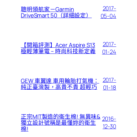
2017-
聰明領航家－Garmin
DriveSmart 50（詳細設定）
05-04
2017-
【開箱評測】Acer Aspire S13
極輕薄筆電 – 時尚科技新定義
01-24
2017-
GEW 車翼達 車用輪胎打氣機：
純正臺灣製，高貴不貴 超輕巧
01-18
正宗MIT製造的衛生棉! 無異味&
2016-
獨立設計號稱是最懂妳的衛生
12-30
棉!