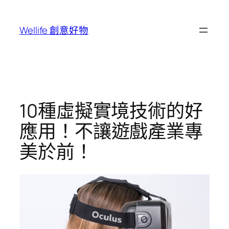
跳
至
Wellife 創意好物
主
要
內
容
10種虛擬實境技術的好
應用！不讓遊戲產業專
美於前！