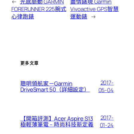
←
光感脈動 GARMIN
盡情錶現 Garmin
FORERUNNER 225腕式
Vivoactive GPS智慧
心律跑錶
運動錶
→
更多文章
2017-
聰明領航家－Garmin
DriveSmart 50（詳細設定）
05-04
2017-
【開箱評測】Acer Aspire S13
極輕薄筆電 – 時尚科技新定義
01-24