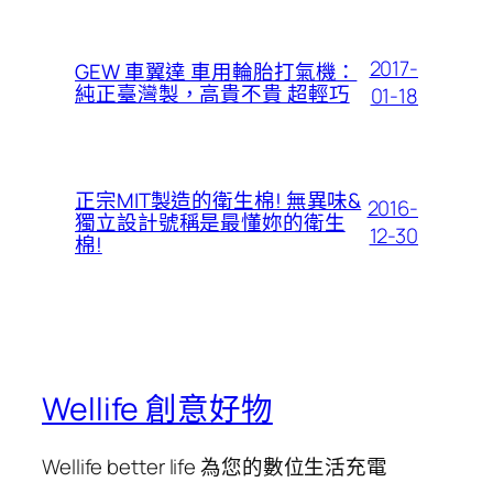
2017-
GEW 車翼達 車用輪胎打氣機：
純正臺灣製，高貴不貴 超輕巧
01-18
正宗MIT製造的衛生棉! 無異味&
2016-
獨立設計號稱是最懂妳的衛生
12-30
棉!
Wellife 創意好物
Wellife better life 為您的數位生活充電