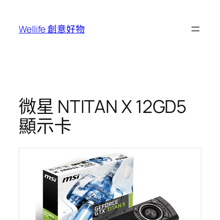
跳
至
Wellife 創意好物
主
要
內
容
微星 NTITAN X 12GD5
顯示卡