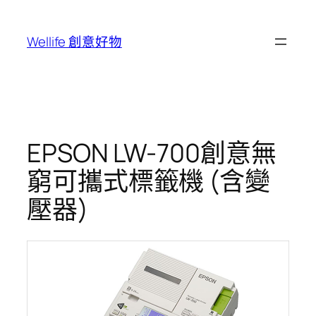
跳
至
Wellife 創意好物
主
要
內
容
EPSON LW-700創意無
窮可攜式標籤機 (含變
壓器)