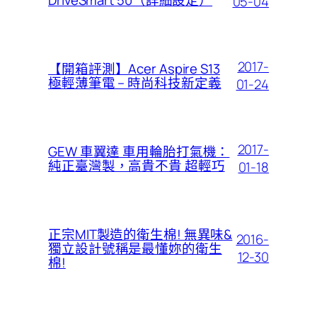
05-04
2017-
【開箱評測】Acer Aspire S13
極輕薄筆電 – 時尚科技新定義
01-24
2017-
GEW 車翼達 車用輪胎打氣機：
純正臺灣製，高貴不貴 超輕巧
01-18
正宗MIT製造的衛生棉! 無異味&
2016-
獨立設計號稱是最懂妳的衛生
12-30
棉!