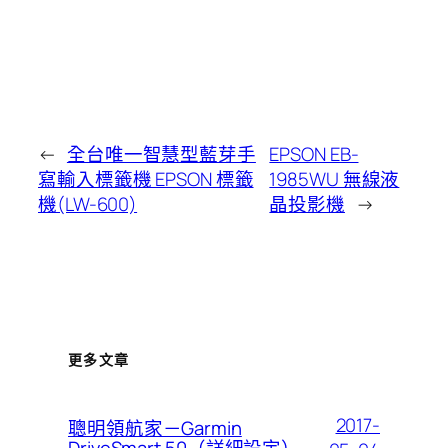
←
全台唯一智慧型藍芽手
EPSON EB-
寫輸入標籤機 EPSON 標籤
1985WU 無線液
機(LW-600)
晶投影機
→
更多文章
2017-
聰明領航家－Garmin
DriveSmart 50（詳細設定）