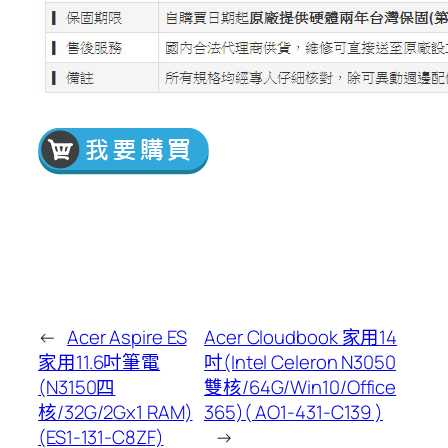
←
Acer Aspire ES
Acer Cloudbook 家用14
家用11.6吋筆電
吋(Intel Celeron N3050
(N3150四
雙核/64G/Win10/Office
核/32G/2Gx1 RAM)
365)( AO1-431-C139 )
(ES1-131-C8ZF)
→