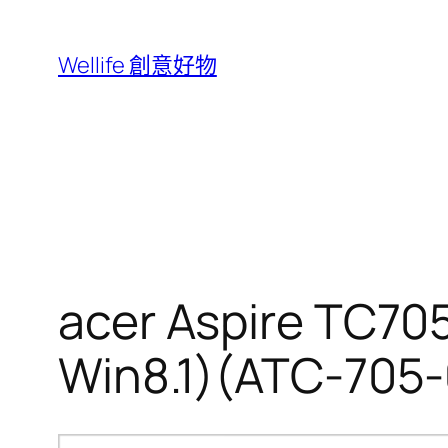
跳
至
Wellife 創意好物
主
要
內
容
acer Aspire TC7
Win8.1)(ATC-705-