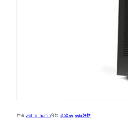
作者:
wellife_admin
分類:
3C產品
, 
品玩好物