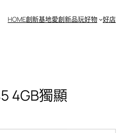
HOME
創新基地
愛創新
品玩好物
好店
745 4GB獨顯