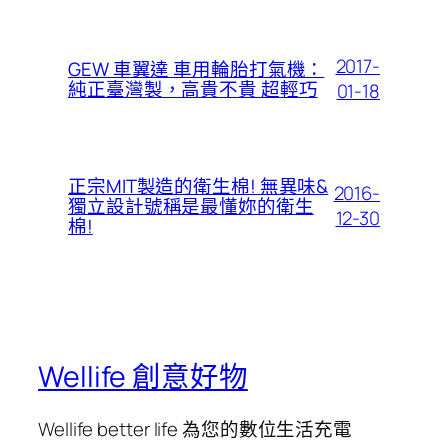
2017-
GEW 車翼達 車用輪胎打氣機：
純正臺灣製，高貴不貴 超輕巧
01-18
正宗MIT製造的衛生棉! 無異味&
2016-
獨立設計號稱是最懂妳的衛生
12-30
棉!
Wellife 創意好物
Wellife better life 為您的數位生活充電