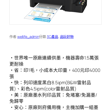
作者:
wellife_admin
分類:
3C產品
, 
品玩好物
‧世界唯一原廠連續供墨，機器壽命1.5萬張
更耐操
‧省：印1毛，小成本大印量，400元印4000
張
‧快：列印速度黑白8.5ipm(B&W雷射品
質)、彩色4.5ipm(color雷射品質)
‧美：原廠墨水列印品質：免堵塞/免漏墨/
免歸零
‧安心：原廠到府備用機，主機加購一組墨