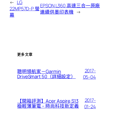
←
LG
EPSON L360 高速三合一原廠
22MP57D-P 螢
連續供墨印表機
→
幕
更多文章
2017-
聰明領航家－Garmin
DriveSmart 50（詳細設定）
05-04
2017-
【開箱評測】Acer Aspire S13
極輕薄筆電 – 時尚科技新定義
01-24