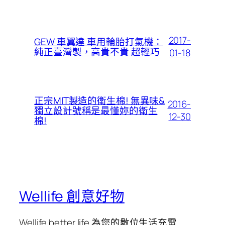
2017-
GEW 車翼達 車用輪胎打氣機：
純正臺灣製，高貴不貴 超輕巧
01-18
正宗MIT製造的衛生棉! 無異味&
2016-
獨立設計號稱是最懂妳的衛生
12-30
棉!
Wellife 創意好物
Wellife better life 為您的數位生活充電