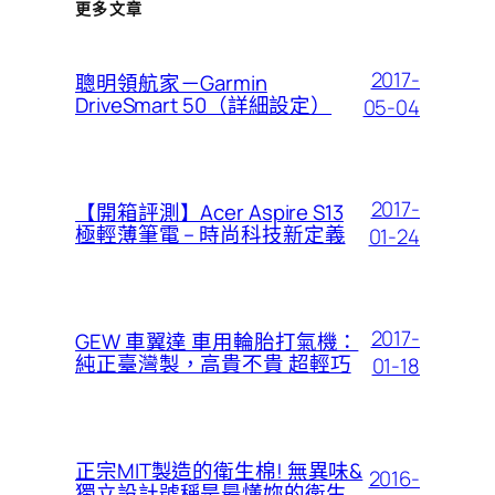
更多文章
2017-
聰明領航家－Garmin
DriveSmart 50（詳細設定）
05-04
2017-
【開箱評測】Acer Aspire S13
極輕薄筆電 – 時尚科技新定義
01-24
2017-
GEW 車翼達 車用輪胎打氣機：
純正臺灣製，高貴不貴 超輕巧
01-18
正宗MIT製造的衛生棉! 無異味&
2016-
獨立設計號稱是最懂妳的衛生