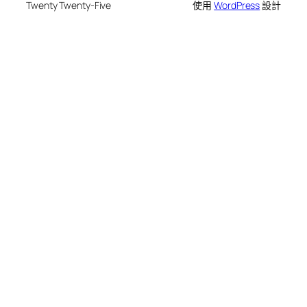
Twenty Twenty-Five
使用
WordPress
設計