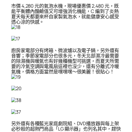
市價 4,280 元的氣泡水機，現場優惠價 2,480 元，既
能平衡體內酸鹼值又可增強消化機能，C 編到了炎熱
夏天每天都要來杯自家製氣泡水，就能健康安心感受
透心涼的快感。
廚房家電部分有烤箱、微波爐以及電子鍋，另外還有
音響；季節家電部分也很多元，冬天北部濕冷最需要
的除濕機與暖氣也有好幾種機型可挑選，而夏天所需
要的冷氣空調與電風扇這裡也沒少，還有分離式冷暖
氣機，價格方面當然是嘿嘿嘿～很美麗！很貼心！
另外還有各種藍光家庭劇院組、DVD播放器與每上架
必秒殺的超熱門商品「LG 顯示器」也列名其中，趕快