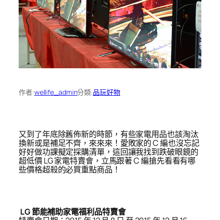
作者:
wellife_admin
分類:
品玩好物
又到了年底除舊佈新的時節，有些家電用品也該淘汰
換新或是補足不齊，來來來！愛敗家的 C 編也沒忘記
好好做功課擬定採購清單，這回讓我找到跌破眼鏡的
超低價 LG 家電特賣會，立馬跟著 C 編搶先看看有哪
些價格超殺的必買重點商品！
LG 節能補助家電福利品特賣會