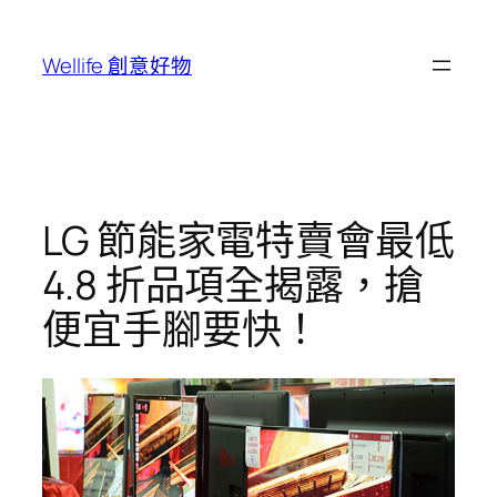
跳
至
Wellife 創意好物
主
要
內
容
LG 節能家電特賣會最低
4.8 折品項全揭露，搶
便宜手腳要快！