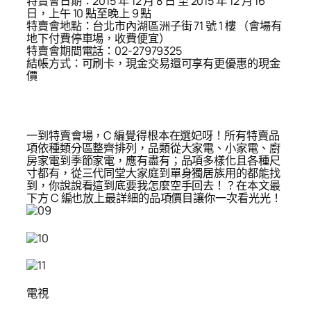
特賣會日期：2015 年 12 月 8 日 至 2015 年 12 月 16
日，上午 10 點至晚上 9 點
特賣會地點：台北市內湖區洲子街 71 號 1 樓 （會場有
地下付費停車場，收費便宜）
特賣會期間電話：02-27979325
結帳方式：可刷卡，現金交易還可享有更優惠的現金
價
一到特賣會場，C 編覺得根本在選妃呀！所有特賣品
項依種類分區整齊排列，品類從大家電、小家電、廚
房家電到季節家電，應有盡有；品項多樣化且各種尺
寸都有，從三代同堂大家庭到單身獨居族用的都能找
到，你說說看這到底要我怎麼空手回去！？在本文最
下方 C 編也放上最詳細的品項價目讓你一次看光光！
電視