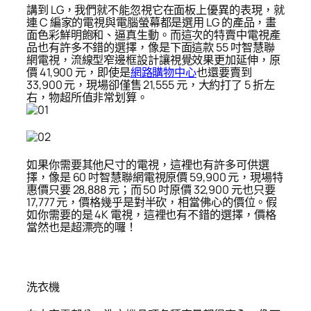
講到 LG，我們就不能忽視它在面板上優異的表現，就
連 C 編家的電視與電腦螢幕都是選用 LG 的產品，畫
面色彩鮮明飽和、逼真生動。而這次的特賣中電視產
品也有許多不錯的選擇，像是下面這款 55 吋智慧聯
網電視，流線型窄邊框設計讓視覺效果更加延伸，原
價 41,900 元，即使是
網路購物中心
也還要賣到
33,900 元，現場卻僅售 21,555 元，大約打了 5 折左
右，物超所值非常划算。
如果你需要其他尺寸的電視，這裡也有許多可供選
擇，像是 60 吋智慧聯網電視原價 59,900 元，現場特
惠價只要 28,888 元；而 50 吋原價 32,900 元也只要
17,777 元，價格幾乎是對半砍，相當佛心的價位。假
如你需要的是 4K 電視，這裡也有不錯的選擇，價格
當然也是超漂亮的囉！
洗衣機