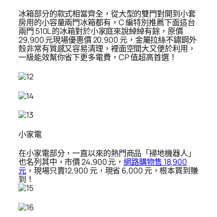
冰箱部分的款式相當齊全，從大型的雙門對開到小套
房用的小容量兩門冰箱都有，C 編特別推薦下面這台
兩門 510L 的冰箱對於小家庭來說綽綽有餘，原價
29,900 元現場優惠價 20,900 元，金屬拉絲不鏽鋼外
殼非常有質感又容易清理，裡面空間大又便於利用，
一級能效幫你省下更多電費，CP 值超高首選！
小家電
在小家電部分，一直以來的熱門商品「掃地機器人」
也名列其中，市價 24,900 元，
網路購物售 18,900
元
，現場只賣12,900 元，現省 6,000 元，根本買到賺
到！