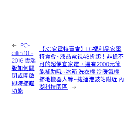
←
PC-
【3C家電特賣會】LG福利品家電
cillin 10 –
特賣會~液晶電視48折起！非搶不
2016 雲端
可的超便宜家電，還有2000元節
版如何關
能補助哦~冰箱 洗衣機 冷暖氣機
閉或開啟
掃地機器人等~捷運港鼓站附近 內
即時掃瞄
湖科技園區
→
功能