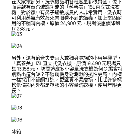
在大家電部分，洗衣機品項各種容量都很齊全，像下
面這款有蒸汽滅蟎功能的「蒸善美」15L 直立式洗衣
機，對於家中有鼻子過敏成員的人非常實用，洗衣時
可利用蒸氣有效殺死肉眼看不到的蟎蟲，加上堅固耐
用的不鏽鋼內槽，原價 24,900 元，現場優惠價降到
17,238 元。
另外，還有適合夫妻兩人或獨身貴族的小容量機型，
「真善美」13L 直立式洗衣機，原價19,490 元現場只
售 13,158 元， 坊間這麼多小容量洗衣機為何 C 編會特
別點出這台呢？不鏽鋼機身對潮濕的抗性更高，內槽
一樣採用不鏽鋼打造，更堅實不易磨損，比起許多標
榜低價卻內外都是塑膠的小容量洗衣機，使用年限更
長。
冰箱