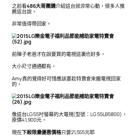
之前看
486大哥團購
介紹這台就非常心動，很多人推
薦這台說，
非常值得帶回家。
前陣子老爸才在說要買的電視這裏也好多，
大小尺寸通通都有，
Amy
真的覺得好可惜應該要趁特賣會來搬電視回家
的，
像這台LG 55吋螢幕的大電視(型號：LG 55LB5800)，
原價41,900元，
現在
下殺限量優惠價格
只要21,555元耶