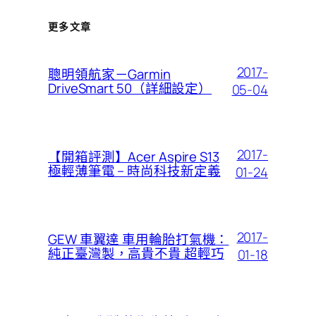
更多文章
2017-
聰明領航家－Garmin
DriveSmart 50（詳細設定）
05-04
2017-
【開箱評測】Acer Aspire S13
極輕薄筆電 – 時尚科技新定義
01-24
2017-
GEW 車翼達 車用輪胎打氣機：
純正臺灣製，高貴不貴 超輕巧
01-18