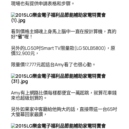
現場也有提供申請表格和步驟。
看到價格主婦魂上身馬上腦中一直在按計算機，真的
好
“省”
喔！
另外的LG 50吋Smart TV限量款(LG 50LB5800)，原
價32,900元，
限量價17,777元起這台Amy看了也很心動。
Amy
有上網路比價每樣都便宜一萬起跳，就算花車錢
來也超級划算的。
另外如果家中客廳給他夠大的話，直接帶這一台65吋
大螢幕回家最讚，