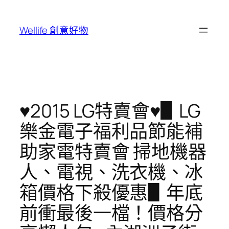
跳
至
Wellife 創意好物
主
要
內
容
♥2015 LG特賣會♥▋LG
樂金電子福利品節能補
助家電特賣會 掃地機器
人、電視、洗衣機、冰
箱價格下殺優惠▋年底
前衝最後一檔！價格分