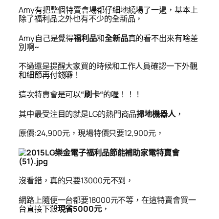
Amy
有把整個特賣會場都仔細地繞場了一遍，基本上
除了福利品之外也有不少的全新品，
Amy
自己是覺得
福利品
和
全新品
真的看不出來有啥差
別啊~
不過還是提醒大家買的時候和工作人員確認一下外觀
和細節再付錢囉！
這次特賣會是可以
“刷卡“
的喔！！！
其中最受注目的就是LG的熱門商品
掃地機器人
，
原價:24,900元，現場特價只要12,900元，
沒看錯，真的只要13000元不到，
網路上隨便一台都要18000元不等，在這特賣會買一
台直接下殺
現省5000元
，