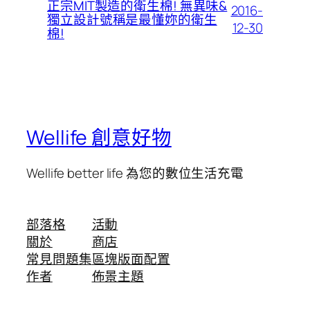
正宗MIT製造的衛生棉! 無異味&
2016-
獨立設計號稱是最懂妳的衛生
12-30
棉!
Wellife 創意好物
Wellife better life 為您的數位生活充電
部落格
活動
關於
商店
常見問題集
區塊版面配置
作者
佈景主題