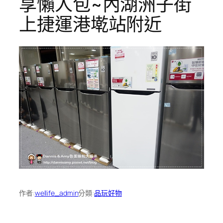
享懶人包~內湖洲子街
上捷運港墘站附近
作者:
wellife_admin
分類:
品玩好物