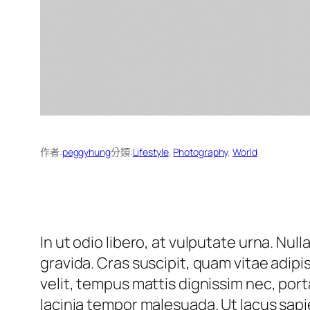
作者:
peggyhung
分類:
Lifestyle
, 
Photography
, 
World
In ut odio libero, at vulputate urna. Nu
gravida. Cras suscipit, quam vitae adipi
velit, tempus mattis dignissim nec, por
lacinia tempor malesuada. Ut lacus sap