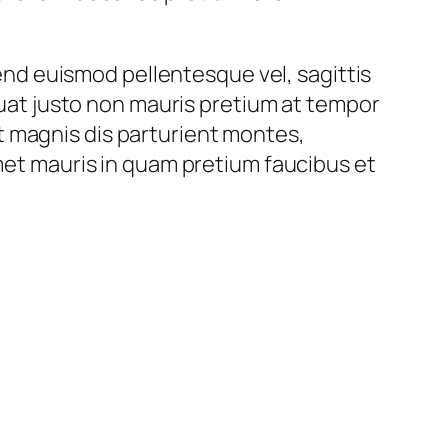
fend euismod pellentesque vel, sagittis
equat justo non mauris pretium at tempor
t magnis dis parturient montes,
amet mauris in quam pretium faucibus et