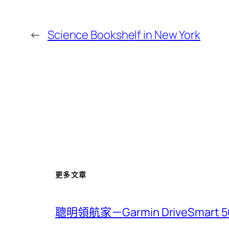
←
Science Bookshelf in New York
更多文章
聰明領航家－Garmin DriveSmar