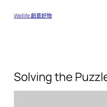
跳
至
Wellife 創意好物
主
要
內
容
Solving the Puzzl