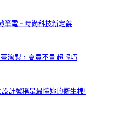
極輕薄筆電 – 時尚科技新定義
正臺灣製，高貴不貴 超輕巧
獨立設計號稱是最懂妳的衛生棉!