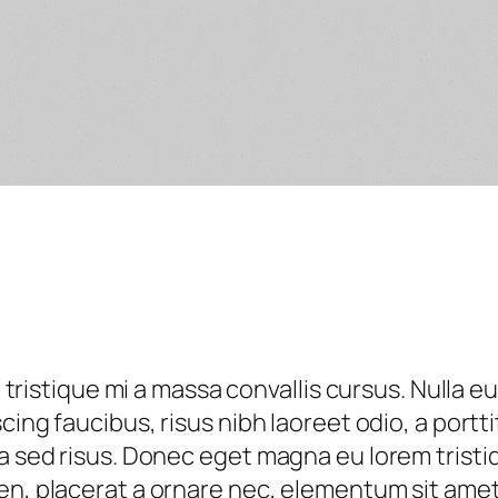
lla tristique mi a massa convallis cursus. Null
scing faucibus, risus nibh laoreet odio, a port
ta sed risus. Donec eget magna eu lorem trist
ien, placerat a ornare nec, elementum sit ame