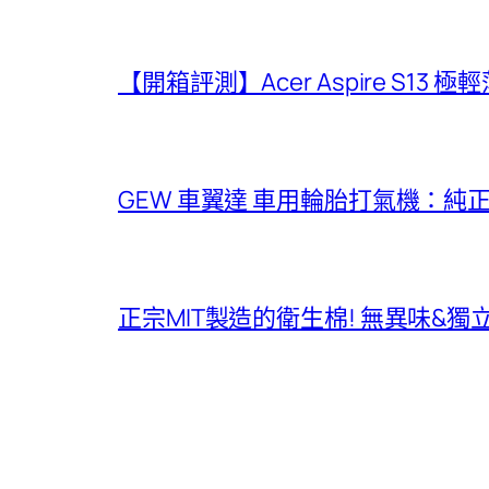
【開箱評測】Acer Aspire S13 
GEW 車翼達 車用輪胎打氣機：純
正宗MIT製造的衛生棉! 無異味&