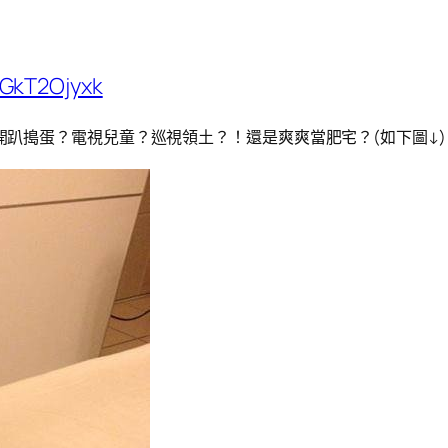
GkT2Ojyxk
趴搗蛋？電視兒童？巡視領土？！還是爽爽當肥宅？(如下圖↓)