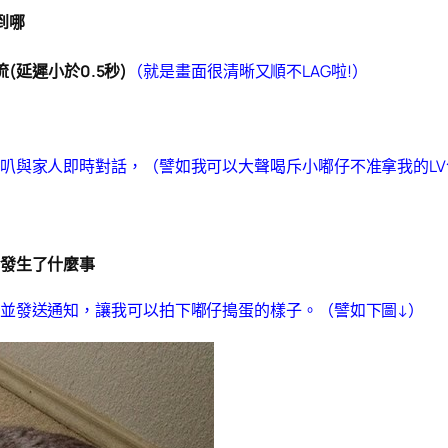
到哪
(延遲小於0.5秒)
（就是畫面很清晰又順不LAG啦!）
叭與家人即時對話，（譬如我可以大聲喝斥小嘟仔不准拿我的LV
發生了什麼事
並發送通知，讓我可以拍下嘟仔搗蛋的樣子。（譬如下圖↓）