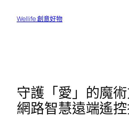
跳
至
Wellife 創意好物
主
要
內
容
守護「愛」的魔術方塊 
網路智慧遠端遙控