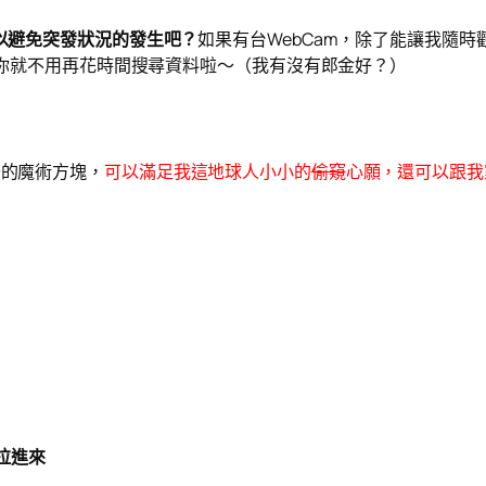
以避免突發狀況的發生吧？
如果有台WebCam，除了能讓我隨
樣你就不用再花時間搜尋資料啦～（我有沒有郎金好？）
神奇的魔術方塊，
可以滿足我這地球人小小的
偷窺
心願，還可以跟我
拉進來