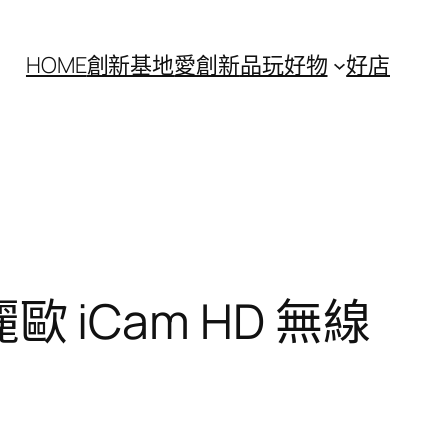
HOME
創新基地
愛創新
品玩好物
好店
歐 iCam HD 無線