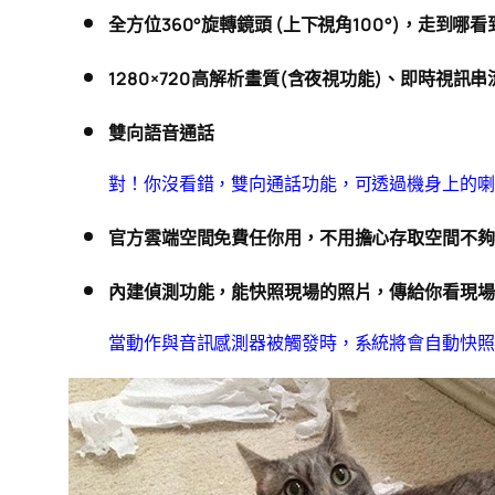
全方位360°旋轉鏡頭 (上下視角100°)，走到哪看
1280×720高解析畫質(含夜視功能)、即時視訊串流
雙向語音通話
對！你沒看錯，雙向通話功能，可透過機身上的喇
官方雲端空間免費任你用，不用擔心存取空間不夠
內建偵測功能，能快照現場的照片，傳給你看現場
當動作與音訊感測器被觸發時，系統將會自動快照